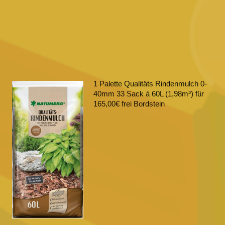
Fül
1 Palette Qualitäts Rindenmulch 0-
40mm 33 Sack á 60L (1,98m³) für
165,00€ frei Bordstein