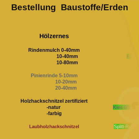
Bestellung Baustoffe/Erden
Hölzernes
B
Rindenmulch 0-40mm
10-40mm
Estri
10-80mm
Pinienrinde 5-10mm
10-20mm
K
20-40mm
Holzhackschnitzel zertifizi
ert
-natur
Kies 0/1 ge
-farbig
Laubholzhackschnitzel
Splitt-Ryoli