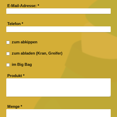
E-Mail-Adresse:
*
Telefon
*
zum abkippen
zum abladen (Kran, Greifer)
im Big Bag
Produkt
*
Menge
*